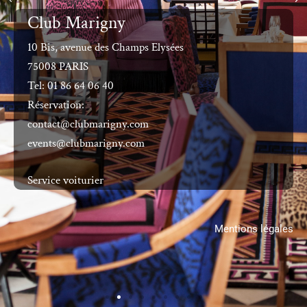
Club Marigny
10 Bis, avenue des Champs Elysées
75008 PARIS
Tel: 01 86 64 06 40
Réservation:
contact@clubmarigny.com
events@clubmarigny.com
Service voiturier
Mentions légales